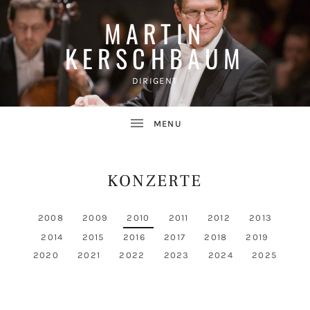
MARTIN
KERSCHBAUM
DIRIGENT
KONZERTE
GIGMENUE
2008
2009
2010
2011
2012
2013
2014
2015
2016
2017
2018
2019
UBMENU
2020
2021
2022
2023
2024
2025