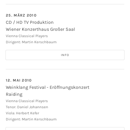
25. MÄRZ 2010
CD / HD TV Produktion
Wiener Konzerthaus Großer Saal
Wiener Konzerthaus Großer Saal
Lothringerstr. 20
Vienna Classical Players
Dirigent: Martin Kerschbaum
1030
Wiener Konzerthaus Großer Saal
INFO
12. MAI 2010
Weinklang Festival - Eröffnungskonzert
Raiding
Raiding - Liszt-Zentrum
Liszt-Zentrum
Vienna Classical Players
Tenor: Daniel Johannsen
Raiding
Viola: Herbert Kefer
Dirigent: Martin Kerschbaum