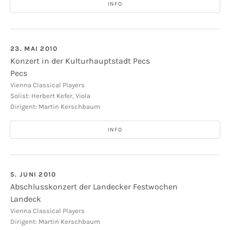
INFO
23. MAI 2010
Konzert in der Kulturhauptstadt Pecs
Pecs
Pecs Konzerthalle
Konzerthalle
Vienna Classical Players
Solist: Herbert Kefer, Viola
Pecs
Dirigent: Martin Kerschbaum
INFO
5. JUNI 2010
Abschlusskonzert der Landecker Festwochen
Landeck
Landeck - Tirol
Landeck
Vienna Classical Players
Dirigent: Martin Kerschbaum